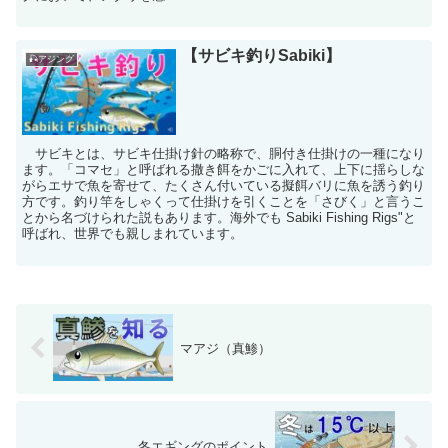
【サビキ釣りSabiki】
🎣アジング
サビキとは、サビキ仕掛け針の略称で、胴付き仕掛けの一種になり
ます。「コマセ」と呼ばれる撒き餌をかごに入れて、上下に揺らしな
がらエサで魚を寄せて、たくさん付いている擬餌バリに魚を誘う釣り
方です。釣り竿をしゃくって仕掛けを引くことを「さびく」と言うこ
とから名づけられた説もあります。海外でも Sabiki Fishing Rigs"と
呼ばれ、世界でも親しまれています。
マアジ（真鯵）
冬エギングのポイント