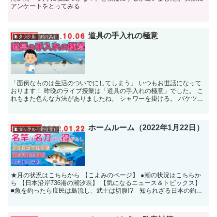
アンケートをとってみる...
道具の手入れの極意
🧵タックル（釣り具）
「面倒なものは生活のついでにしてしまう」 いつもお世話になって
おります！ 昨晩のライブ授業は「道具の手入れの極意」でした。 こ
れもまた色んな方法がありましたね。 シャワーを掛ける。 バケツ...
ホームルーム（2022年1月22日）
🧵タックル（釣り具）
★月の状況はこちらから 【こよみのページ】 ●潮の状況はこちらか
ら 【日本沿岸736港の潮汐表】 【気になるニュース＆トピックス】
■魚を釣ったら庶民は島流し、武士は切腹!? 知られざる日本の釣...