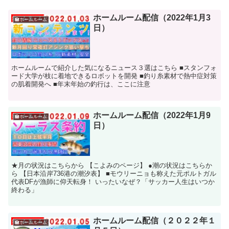
ホームルーム配信（2022年1月3
🏫ホームルーム
日）
ホームルームで紹介した気になるニュース３選はこちら ■スタンフォ
ード大学が枝に着地できるロボットを開発 ■釣り糸素材で熱中症対策
の肌着開発へ ■年末年始の釣行は、ここに注意
ホームルーム配信（2022年1月9
🏫ホームルーム
日）
★月の状況はこちらから 【こよみのページ】 ●潮の状況はこちらか
ら 【日本沿岸736港の潮汐表】 ■モウリーニョも称えた元ポルトガル
代表DFが漁師に仰天転身！ いったいなぜ？「サッカー人生はいつか
終わる」
ホームルーム配信（２０２２年１
🏫ホームルーム